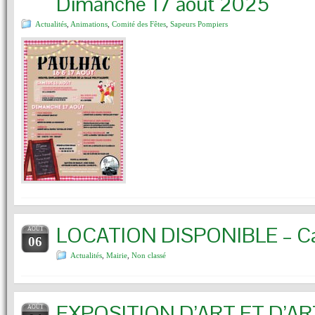
Dimanche 17 août 2025
Actualités
,
Animations
,
Comité des Fêtes
,
Sapeurs Pompiers
LOCATION DISPONIBLE – Can
AOÛT
06
Actualités
,
Mairie
,
Non classé
EXPOSITION D’ART ET D’AR
AOÛT