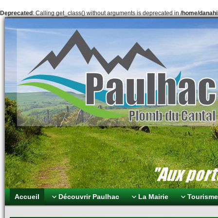
Deprecated
: Calling get_class() without arguments is deprecated in
/home/danahil
Paulhac Plomb du Can
Aux portes des volcans
Accueil
Découvrir Paulhac
La Mairie
Tourisme 